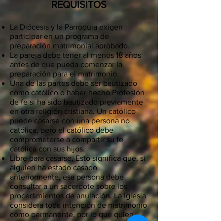
REQUISITOS
La Diócesis y la Parroquia exigen
participar en un programa de
preparación matrimonial aprobado.
La pareja debe tener al menos 18 años
antes de que pueda comenzar la
preparación para el matrimonio.
Una de las partes debe ser bautizado
como católico o haber hecho Profesión
de fe si ha sido bautizado previamente
en otra religión cristiana. Un católico
puede casarse con una persona no
católica, pero el católico debe
comprometerse a compartir su fe
católica con sus hijos.
Libre para casarse. Esto significa que, si
alguien ha estado casado
anteriormente, esa persona debe
consultar a un sacerdote sobre los
procedimientos de anulación. La Iglesia
considera toda intención de matrimonio
como permanente, por lo que quien