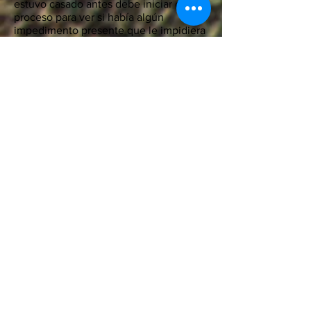
estuvo casado antes debe iniciar el
proceso para ver si había algún
impedimento presente que le impidiera
cumplir con los deberes de marido y
mujer.
Comuníquese con la
oficina parroquial para
programar una cita
71
3-222-0203