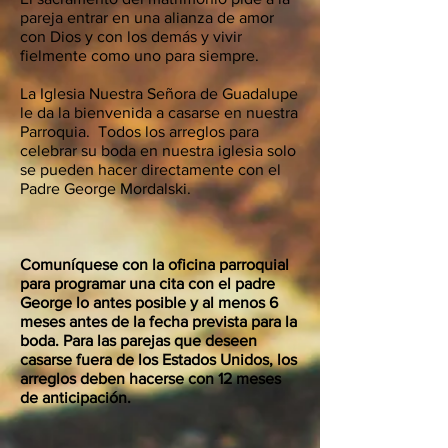
pareja entrar en una alianza de amor
con Dios y con los demás y vivir
fielmente como uno para siempre.
La Iglesia Nuestra Señora de Guadalupe
le da la bienvenida a casarse en nuestra
Parroquia. Todos los arreglos para
celebrar su boda en nuestra iglesia solo
se pueden hacer directamente con el
Padre George Mordalski.
Comuníquese con la oficina parroquial
para programar una cita con el padre
George lo antes posible y al menos 6
meses antes de la fecha prevista para la
boda. Para las parejas que deseen
casarse fuera de los Estados Unidos, los
arreglos deben hacerse con 12 meses
de anticipación.