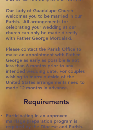
Our Lady of Guadalupe Church
welcomes you to be married in our
Parish. All arrangements for
celebrating your wedding at our
church can only be made directly
with Father George Mordalski.
Please contact the Parish Office to
make an appointment with Father
George as early as possible & not
less than 6 months prior to any
intended wedding date. For couples
wishing to marry outside of the
United States arrangements need to
made 12 months in advance.
Requirements
Participating in an approved
marriage preparation program is
required by the Diocese and Parish.