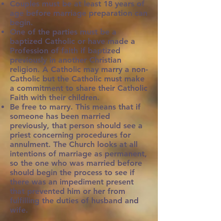
Couples must be at least 18 years of
age before marriage preparation can
begin.
One of the parties must be a
baptized Catholic or have made a
Profession of faith if baptized
previously in another Christian
religion. A Catholic may marry a non-
Catholic but the Catholic must make
a commitment to share their Catholic
Faith with their children.
Be free to marry. This means that if
someone has been married
previously, that person should see a
priest concerning procedures for
annulment. The Church looks at all
intentions of marriage as permanent,
so the one who was married before
should begin the process to see if
there was an impediment present
that prevented him or her from
fulfilling the duties of husband and
wife.