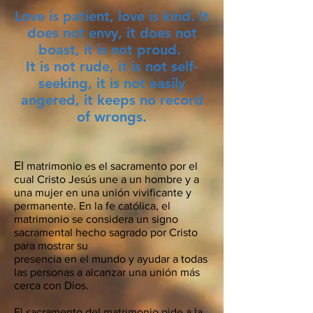
Love is patient, love is kind. It
does not envy, it does not
boast, it is not proud.
It is not rude, it is not self-
seeking, it is not easily
angered, it keeps no record
of wrongs.
El
matrimonio es el sacramento por el
cual Cristo Jesús une a un hombre y a
una mujer en una unión vivificante y
permanente. En la fe católica, el
matrimonio se considera un signo
sacramental hecho sagrado por Cristo
para mostrar su
presencia en el mundo y ayudar a todas
las personas a alcanzar una unión más
cerca con Dios.
El sacramento del matrimonio pide a la