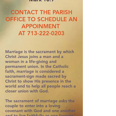
CONTACT THE PARISH
OFFICE TO SCHEDULE AN
APPOINMENT
AT
713-222-0203
Marriage is the sacrament by which
Christ Jesus joins a man and a
woman in a life-giving and
permanent union. In the Catholic
faith, marriage is considered a
sacrament-sign made sacred by
Christ to show His presence in the
world and to help all people reach a
closer union with God.
The sacrament of marriage asks the
couple to enter into a loving
covenant with God and one another
and to live faithfully as one forever.