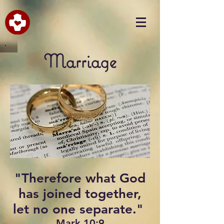
Marriage
"Therefore what God
has joined together,
let no one separate."
Mark 10:9